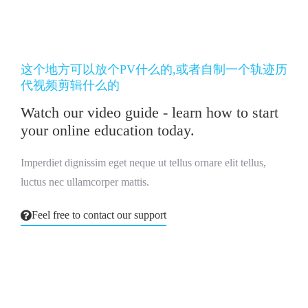
这个地方可以放个PV什么的,或者自制一个轨迹历
代视频剪辑什么的
Watch our video guide - learn how to start
your online education today.
Imperdiet dignissim eget neque ut tellus ornare elit tellus,
luctus nec ullamcorper mattis.
Feel free to contact our support