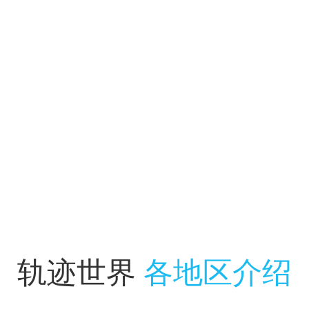
基本资料 作品原名 英雄伝説VI 空の軌跡
FC 作品译名 英雄传说：空之轨迹FC |
The Legend of Heroes:Trails in the Sky FC |
The Legend Of..
查看全文
轨迹世界
各地区介绍